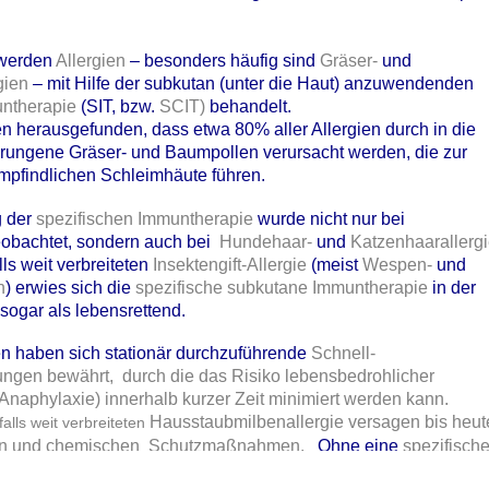
nen aus Apotheken-Umschau, 2024, Apotheke adhoc,3.6.2025
 werden
Allergien
– besonders häufig sind
Gräser-
und
gien
– mit Hilfe der subkutan (unter die Haut) anzuwendenden
untherapie
(SIT, bzw.
SCIT)
behandelt.
urch moderne Elektronik-Artikel
n herausgefunden, dass etwa 80% aller Allergien durch in die
ungene Gräser- und Baumpollen verursacht werden, die zur
Ear-Kopfhörer können aufgrund enthaltener Acrylate
mpfindlichen Schleimhäute führen.
lergien verursachen.
g der
spezifischen Immuntherapie
wurde nicht nur bei
eobachtet, sondern auch bei
Hundehaar-
und
Katzenhaarallerg
ical Tribune
berichtet, können die populären Wearables (z.B.
lls weit verbreiteten
Insektengift-Allergie
(meist
Wespen
-
und
n-Ear-Kopfhörer schwere Kontaktekzeme und belastende Symptome
n
) erwies sich die
spezifische subkutane Immuntherapie
in der
 sogar als lebensrettend.
usführungen vermarkteten Gedgets gehören bei vielen Menschen zum
erdings können sie bei einigen Menschen für schwere Kontaktekzeme
en haben sich stationär durchzuführende
Schnell-
 sind wohl Acrylate und Methacrylate. Spuren dieser Stoffe sind oft
ungen bewährt, durch die das Risiko lebensbedrohlicher
rie-Klebern.
naphylaxie) innerhalb kurzer Zeit minimiert werden kann.
Hausstaubmilbenallergie versagen bis heut
alls weit verbreiteten
cher Sprache)
hen und chemischen
Schutzmaßnahmen.
Ohne eine
spezifisch
0.2025
T) geht bei der
Allergie
gegen die für die Allergie verantwortlic