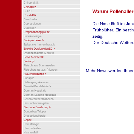
Chiropraktik
Chirurgie
>
Warum Pollenallerg
COPD
Covid-19
>
Darmkrebs
Die Nase läuft im Janu
Depressionen
Diabetes
>
Frühblüher. Ein best
Drogenabhängigkeit
>
zeitig.
Endokrinologie
Endoprothesen
>
Der Deutsche Wetterdi
Epikutane Immuntherapie
Pollenflug. Ungewöhn
Erektile DysfunktionED
>
Evidenzbasierte Medizin
Haselpollen begonnen.
Feno Atemtest
>
Pollenflug.
Fentanyl
Fleisch aus Stammzellen
Den ersten blühende
Mehr News werden Ihnen 
Fleischersatz aus Pflanzen
gemeldet. Zum Jahresw
Frauenheilkunde
>
Fusspilz
Haselsträucher in Blüt
Gallengangskarzinom
Genetik/Gendefekte
>
German Hospitals
mehr lesen
(in deuts
German Leading Hospitals
Geschlechtskrankheiten
Gesundheitsratgeber
Quelle:Spiegel, 18.1.2026
Gesunde Ernährung
>
Gonorrhoe/Tripper
Graspollenallergie
Grippe
Hämatologie
Hämorrhoiden
Haarausfall