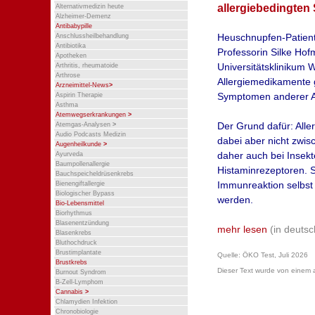
allergiebedingte
Alternativmedizin heute
Alzheimer-Demenz
Antibabypille
Heuschnupfen-Patiente
Anschlussheilbehandlung
Antibiotika
Professorin Silke Hof
Apotheken
Universitätsklinikum 
Arthritis, rheumatoide
Arthrose
Allergiemedikamente g
Arzneimittel-News
>
Symptomen anderer Al
Aspirin Therapie
Asthma
Atemwegserkrankungen
>
Der Grund dafür: Aller
Atemgas-Analysen
>
Audio Podcasts Medizin
dabei aber nicht zwis
Augenheilkunde
>
daher auch bei Insekt
Ayurveda
Baumpollenallergie
Histaminrezeptoren. S
Bauchspeicheldrüsenkrebs
Immunreaktion selbst
Bienengiftallergie
Biologischer Bypass
werden.
Bio-Lebensmittel
Biorhythmus
Blasenentzündung
mehr lesen
(in deuts
Blasenkrebs
Bluthochdruck
Brustimplantate
Quelle: ÖKO Test, Juli 2026
Brustkrebs
Dieser Text wurde von einem ap
Burnout Syndrom
B-Zell-Lymphom
Cannabis
>
Chlamydien Infektion
Chronobiologie