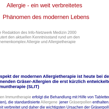
enspray für Allergiker in der EU zugelassen
Allergie - ein weit verbreitetes
ze zu setzen, fällt vielen Allergikern schwer – sogar, wenn der sogenann
or bei einem anaphylaktischen Schock das Leben retten kann. Nun wur
Phänomen des modernen Lebens
drenalin-Nasenspray für die Notfallbehandlung bei Anaphylaxie
pen - wie beispielsweise bei Insektengift-, Medikamenten- oder
e Redaktion des Info-Netzwerk Medizin 2000
n kommt es relativ häufig zu einem plötzlich und unerwartet auftretend
utert den aktuellen Kenntnisstand rund um den
naphylaktischen Schock.
hemenkomplex Allergie und Allergietherapie
en als Notfallmedikament immer einen Notfallset mit einem Adrenalin-
h haben, mit dem sie sich durch die Kleidung die lebensrettende
ben können.
zeigt, dass diese Pens oft aufgrund einer Spritzen-Phobie nicht
Aspekt der modernen Allergietherapie ist heute bei d
 diese Angsthasen mit dem im Bereich der EU zugelassenen Adrenalin-
enden Gräser-Allergien die erst kürzlich entwickelt
ichkeit dem drohenden Anaphylaxietod zu entgehen.
muntherapie (SLIT)
cher Sprache)
len
Immuntherapie
erfolgt die Behandlung mit Hilfe von Tablette
cher Sprache)
ten), die standardisierte
Allergene
jener
Gräserpollen
enthalten
eit verbreitet und daher die wichtigsten Ursachen der Gräserpol