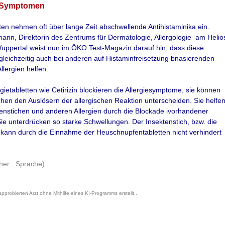
n Symptomen
n nehmen oft über lange Zeit abschwellende Antihistaminika ein.
mann, Direktorin des Zentrums für Dermatologie, Allergologie am Helio
Wuppertal weist nun im ÖKO Test-Magazin darauf hin, dass diese
leichzeitig auch bei anderen auf Histaminfreisetzung bnasierenden
lergien helfen.
gietabletten wie Cetirizin blockieren die Allergiesymptome, sie können
chen den Auslösern der allergischen Reaktion unterscheiden. Sie helfe
enstichen und anderen Allergien durch die Blockade ivorhandener
ie unterdrücken so starke Schwellungen. Der Insektenstich, bzw. die
 kann durch die Einnahme der Heuschnupfentabletten nicht verhindert
cher Sprache)
probierten Arzt ohne Mithilfe eines KI-Programms erstellt..