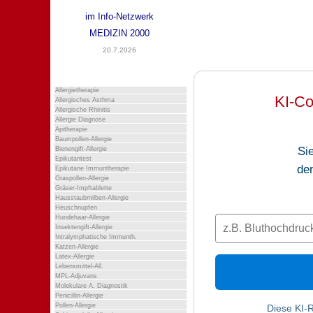
im Info-Netzwerk
MEDIZIN 2000
20.7.2026
Allergietherapie
KI-Co
Allergisches Asthma
Allergische Rhinitis
Allergie Diagnose
Apitherapie
Baumpollen-Allergie
Si
Bienengift-Allergie
Epikutantest
de
Epikutane Immuntherapie
Graspollen-Allergie
Gräser-Impftablette
Hausstaubmilben-Allergie
Heuschnupfen
Hundehaar-Allergie
Insektengift-Allergie
Intralymphatische Immunth.
Katzen-Allergie
Latex-Allergie
Lebensmittel-All.
MPL-Adjuvans
Molekulare A. Diagnostik
Penicillin-Allergie
Pollen-Allergie
Diese KI-R