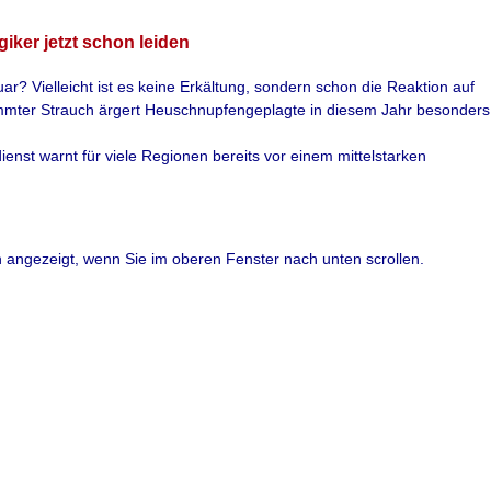
iker jetzt schon leiden
ar? Vielleicht ist es keine Erkältung, sondern schon die Reaktion auf
immter Strauch ärgert Heuschnupfengeplagte in diesem Jahr besonders
enst warnt für viele Regionen bereits vor einem mittelstarken
lich früh und stark hat im Westen Deutschlands der Flug von
 Der DWD warnt für viele Regionen bereits vor einem mittelstarken
n Haselstrauch hatten Naturbeobachter schon am 10. Dezember
angezeigt, wenn Sie im oberen Fenster nach unten scrollen.
echsel stand etwa in Nordrhein-Westfalen schon fast die Hälfte der
e.
cher Sprache)