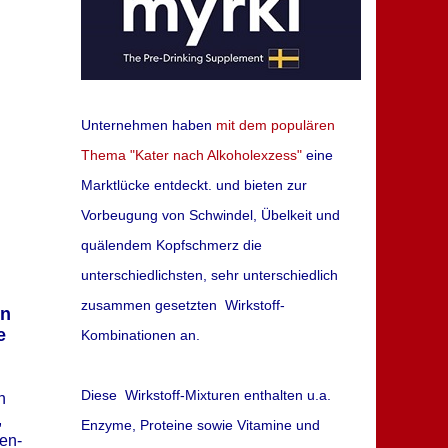
te
de
Unternehmen haben
mit dem populären
en
Thema "Kater nach Alkoholexzess"
eine
Marktlücke entdeckt. und bieten zur
Vorbeugung von Schwindel, Übelkeit und
quälendem Kopfschmerz die
unterschiedlichsten, sehr unterschiedlich
zusammen gesetzten Wirkstoff-
en
e
Kombinationen an.
Diese Wirkstoff-Mixturen enthalten u.a.
n
,
Enzyme, Proteine sowie
Vitamine und
len-