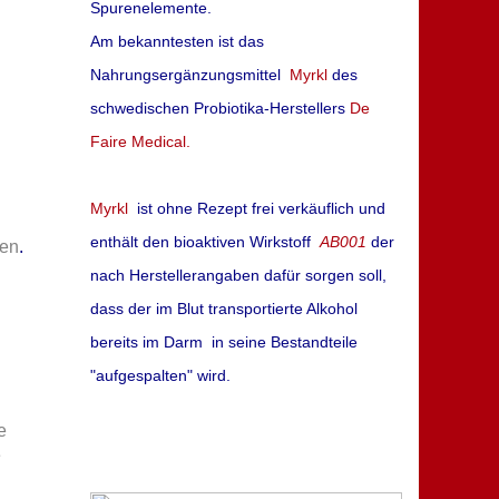
Spurenelemente.
Am bekanntesten ist das
Nahrungsergänzungsmittel
Myrkl
des
schwedischen Probiotika-Herstellers
De
Faire Medical.
Myrkl
ist ohne Rezept frei verkäuflich und
enthält den bioaktiven Wirkstoff
AB001
der
ien
.
nach Herstellerangaben dafür sorgen soll,
dass der im Blut transportierte Alkohol
bereits im Darm in seine Bestandteile
"aufgespalten" wird.
e
e
hen