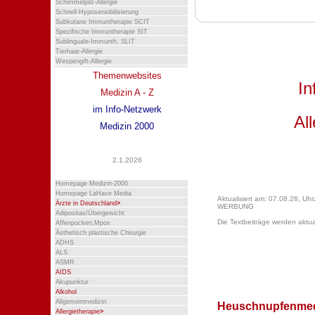
Schimmelpilz-Allergie
Schnell-Hyposensibilisierung
Subkutane Immuntherapie SCIT
Spezifische Immuntherapie SIT
Sublinguale-Immunth. SLIT
Tierhaar-Allergie
Wespengift-Allergie
Themenwebsites
I
Medizin A - Z
im Info-Netzwerk
Al
Medizin 2000
2.1.2026
Homepage Medizin-2000
Homepage LaHave Media
Aktualisiert am: 07.08.26, Uhr
Ärzte in Deutschland
>
WERBUNG
Adipositas/Übergewicht
Die Textbeiträge werden aktua
Affenpocken,Mpox
Ästhetisch plastische Chirurgie
ADHS
ALS
ASMR
AIDS
Akupunktur
Alkohol
Allgemeinmedizin
Heuschnupfenmedi
Allergietherapie
>